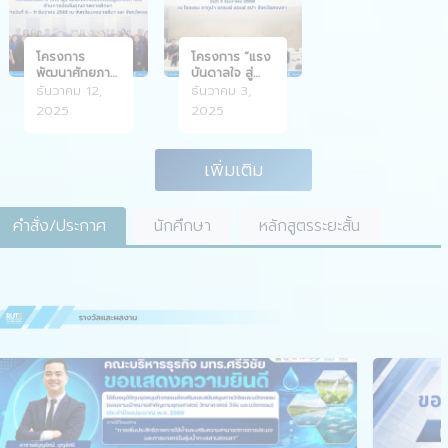
โครงการ
โครงการ “แรง
พัฒนาศักยภาพ
บันดาลใจ สู่
บุคลากรด้าน
ความสำเร็จ:
ธันวาคม 12,
ธันวาคม 3,
การประกัน
เส้นทางสู่
2025
2025
คุณภาพการ
ตำแหน่งทาง
ศึกษา
วิชาการ”
เพิ่มเติม
คำสั่ง/ประกาศ
นักศึกษา
หลักสูตรระยะสั้น