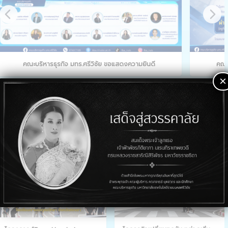
คณะบริหารธุรกิจ มทร.ศรีวิชัย ขอแสดงความยินดี
คณะ
×
เพิ่มเติม