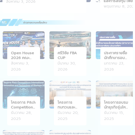
และการลงทุน เพื่อ
สิงหาคม 3, 2026
and Investment P
พฤษภาคม 8, 202
Open House
ศรีวิชัย FBA
ประกาศรายชื่อ
2026 คณะ
CUP
นักศึกษารอบ
บริหารธุรกิจ
โควตาพิเศษ
สิงหาคม 3,
มีนาคม 30,
มกราคม 23,
2026
2026
2026
โครงการ Pitch
โครงการ
โครงการอบรม
Competitions
ทบทวนและ
นักธุรกิจรุ่นใหม่
2026
กำหนดแผน
Startup Boots
ธันวาคม 28,
ธันวาคม 20,
ธันวาคม 15,
ปฏิบัติงาน
Up Camp
2025
2025
2025
ประจำปีตาม
ภารกิจ
ยุทธศาสตร์