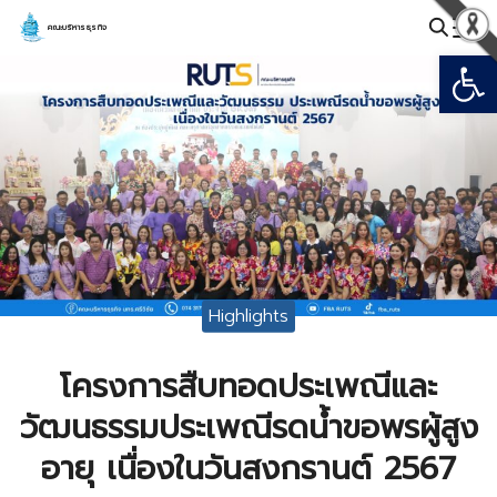
Skip
คณะบริหารธุรกิจ
to
Open
Search
content
for:
Highlights
โครงการสืบทอดประเพณีและ
วัฒนธรรมประเพณีรดน้ำขอพรผู้สูง
อายุ เนื่องในวันสงกรานต์ 2567