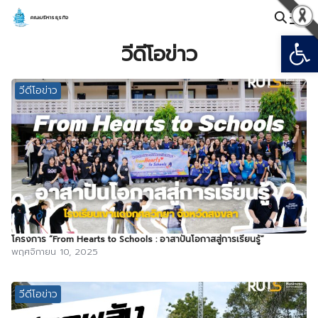
Skip
คณะบริหารธุรกิจ
to
Open
Search
content
วีดีโอข่าว
for:
วีดีโอข่าว
โครงการ “From Hearts to Schools : อาสาปันโอกาสสู่การเรียนรู้”
พฤศจิกายน 10, 2025
วีดีโอข่าว