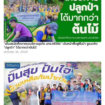
“สโมสรนักศึกษาคณะบริหารธุรกิจ มทร.ศรีวิชัย” เดินหน้าฟื้นฟูผืนป่า ชูแนวคิด
“ปลูกป่า” ได้มากกว่าต้นไม้
มกราคม 16, 2025
วีดีโอข่าว