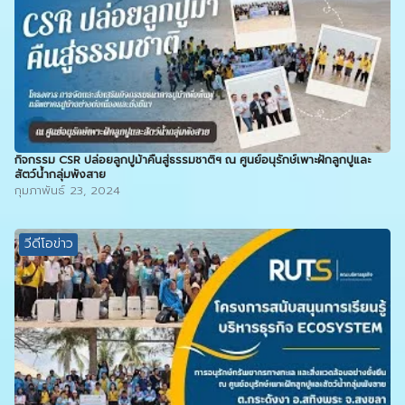
กิจกรรม CSR ปล่อยลูกปูม้าคืนสู่ธรรมชาติฯ ณ ศูนย์อนุรักษ์เพาะฝักลูกปูและ
สัตว์น้ำกลุ่มพังสาย
กุมภาพันธ์ 23, 2024
วีดีโอข่าว