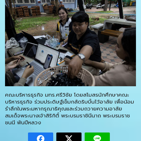
คณะบริหารธุรกิจ มทร.ศรีวิชัย โดยสโมสรนักศึกษาคณะ
บริหารธุรกิจ ร่วมประดิษฐ์เข็มกลัดริบบิ้นไว้อาลัย เพื่อน้อม
รำลึกในพระมหากรุณาธิคุณและร่วมถวายความอาลัย
สมเด็จพระนางเจ้าสิริกิติ์ พระบรมราชินีนาถ พระบรมราช
ชนนี พันปีหลวง