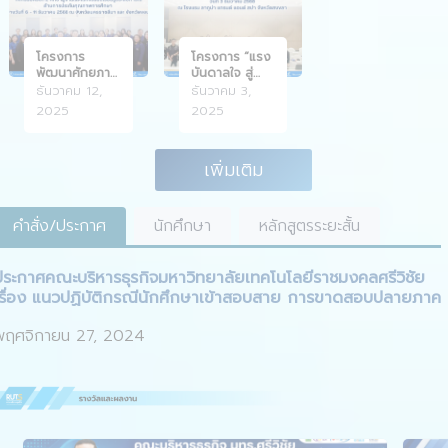
โครงการ
โครงการ “แรง
พัฒนาศักยภาพ
บันดาลใจ สู่
บุคลากรด้าน
ความสำเร็จ:
ธันวาคม 12,
ธันวาคม 3,
การประกัน
เส้นทางสู่
2025
2025
คุณภาพการ
ตำแหน่งทาง
ศึกษา
วิชาการ”
เพิ่มเติม
คำสั่ง/ประกาศ
นักศึกษา
หลักสูตรระยะสั้น
ประกาศคณะบริหารธุรกิจมหาวิทยาลัยเทคโนโลยีราชมงคลศรีวิชัย
เรื่อง แนวปฏิบัติกรณีนักศึกษาเข้าสอบสาย การขาดสอบปลายภาค
พฤศจิกายน 27, 2024