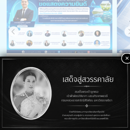
×
คณะบริหารธุรกิจ มทร.ศรีวิชัย ขอแสดงความยินดี
คณะ
เพิ่มเติม