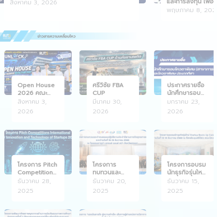
และการลงทุน เพื่อ
สิงหาคม 3, 2026
and Investment P
พฤษภาคม 8, 202
Open House
ศรีวิชัย FBA
ประกาศรายชื่อ
2026 คณะ
CUP
นักศึกษารอบ
บริหารธุรกิจ
โควตาพิเศษ
สิงหาคม 3,
มีนาคม 30,
มกราคม 23,
2026
2026
2026
โครงการ Pitch
โครงการ
โครงการอบรม
Competitions
ทบทวนและ
นักธุรกิจรุ่นใหม่
2026
กำหนดแผน
Startup Boots
ธันวาคม 28,
ธันวาคม 20,
ธันวาคม 15,
ปฏิบัติงาน
Up Camp
2025
2025
2025
ประจำปีตาม
ภารกิจ
ยุทธศาสตร์