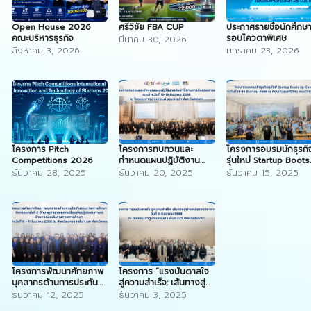
Open House 2026
ศรีวิชัย FBA CUP
ประกาศรายชื่อนักศึกษ
คณะบริหารธุรกิจ
รอบโควตาพิเศษ
มีนาคม 30, 2026
สิงหาคม 3, 2026
มกราคม 23, 2026
โครงการ Pitch
โครงการทบทวนและ
โครงการอบรมนักธุรกิ
Competitions 2026
กำหนดแผนปฏิบัติงาน
รุ่นใหม่ Startup Boots
ประจำปีตามภารกิจ
Up Camp
ธันวาคม 28, 2025
ธันวาคม 20, 2025
ธันวาคม 15, 2025
ยุทธศาสตร์
โครงการพัฒนาศักยภาพ
โครงการ “แรงบันดาลใจ
บุคลากรด้านการประกัน
สู่ความสำเร็จ: เส้นทางสู่
คุณภาพการศึกษา
ตำแหน่งทางวิชาการ”
ธันวาคม 12, 2025
ธันวาคม 3, 2025