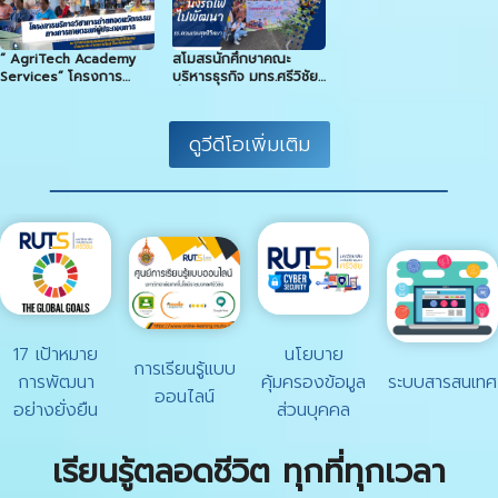
“ AgriTech Academy
สโมสรนักศึกษาคณะ
Services” โครงการ
บริหารธุรกิจ มทร.ศรีวิชัย
บริการวิชาการถ่ายทอด
นั่งรถไฟ ไปพัฒนา
นวัตกรรมทางการเกษตร
รร.ควนเกยสุทธิวิทยา
แก่ผู้ประกอบการฯ
ดูวีดีโอเพิ่มเติม
17 เป้าหมาย
นโยบาย
การเรียนรู้แบบ
การพัฒนา
คุ้มครองข้อมูล
ระบบสารสนเทศ
ออนไลน์
อย่างยั่งยืน
ส่วนบุคคล
เรียนรู้ตลอดชีวิต ทุกที่ทุกเวลา