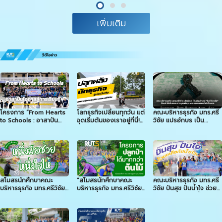
เพิ่มเติม
โครงการ “From Hearts
โลกธุรกิจเปลี่ยนทุกวัน แต่
คณะบริหารธุรกิจ มทร.ศรี
to Schools : อาสาปัน
จุดเริ่มต้นของเราอยู่ที่นี่!
วิชัย แปรอักษร เป็น
โอกาสสู่การเรียนรู้”
คณะบริหารธุรกิจ มทร.ศรี
สัญลักษณ์ “โบว์ไว้อาลัย”
วิชัย
น้อมรำลึกในพระ
มหากรุณาธิคุณ พระบรม
ราชชนนีพันปีหลวง
สโมสรนักศึกษาคณะ
“สโมสรนักศึกษาคณะ
คณะบริหารธุรกิจ มทร.ศรี
บริหารธุรกิจ มทร.ศรีวิชัย
บริหารธุรกิจ มทร.ศรีวิชัย”
วิชัย ปันสุข ปันน้ำใจ ช่วย
จัดโครงการ “จิตอาสา
เดินหน้าฟื้นฟูผืนป่า ชู
เหลือผู้ประสบภัยน้ำท่วม
เพื่อน้อง หนึ่งมือช่วย
แนวคิด “ปลูกป่า” ได้
หนึ่งใจให้”
มากกว่าต้นไม้